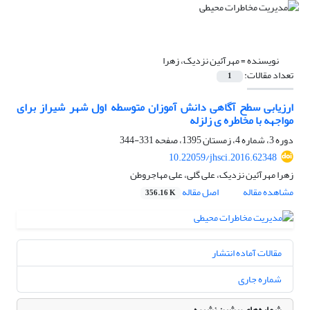
نویسنده =
مهرآئین نزدیک، زهرا
تعداد مقالات:
1
ارزیابی سطح آگاهی دانش آموزان متوسطه اول شهر شیراز برای
مواجهه با مخاطره ی زلزله
دوره 3، شماره 4، زمستان 1395، صفحه
331-344
10.22059/jhsci.2016.62348
زهرا مهرآئین نزدیک، علی گلی، علی مهاجروطن
مشاهده مقاله
اصل مقاله
356.16 K
مقالات آماده انتشار
شماره جاری
شماره‌های پیشین نشریه