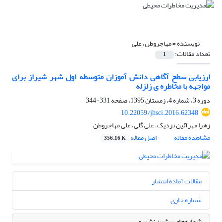
نویسنده =
مهاجروطن، علی
تعداد مقالات:
1
ارزیابی سطح آگاهی دانش آموزان متوسطه اول شهر شیراز برای
مواجهه با مخاطره ی زلزله
دوره 3، شماره 4، زمستان 1395، صفحه
331-344
10.22059/jhsci.2016.62348
زهرا مهرآئین نزدیک، علی گلی، علی مهاجروطن
مشاهده مقاله
اصل مقاله
356.16 K
مقالات آماده انتشار
شماره جاری
شماره‌های پیشین نشریه