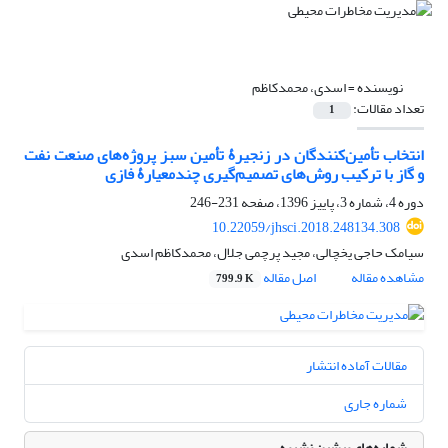
نویسنده =
اسدی، محمدکاظم
تعداد مقالات:
1
انتخاب تأمین‌کنندگان در زنجیرۀ تأمین سبز پروژه‌های صنعت نفت
و گاز با ترکیب روش‌های تصمیم‌گیری چندمعیارۀ فازی
دوره 4، شماره 3، پاییز 1396، صفحه
231-246
10.22059/jhsci.2018.248134.308
سیامک حاجی یخچالی، مجید پرچمی جلال، محمدکاظم اسدی
مشاهده مقاله
اصل مقاله
799.9 K
مقالات آماده انتشار
شماره جاری
شماره‌های پیشین نشریه