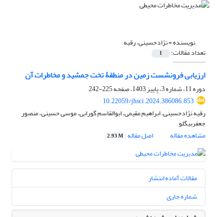
نویسنده =
نژادحسینی، رقیه
تعداد مقالات:
1
ارزیابی فرونشست زمین در منطقۀ تخت جمشید و مخاطرات آن
دوره 11، شماره 3، پاییز 1403، صفحه
225-242
10.22059/jhsci.2024.386086.853
رقیه نژادحسینی، ابراهیم مقیمی، ابوالقاسم گورابی، موسی حسینی، منصور
جعفربیگلو
مشاهده مقاله
اصل مقاله
2.93 M
مقالات آماده انتشار
شماره جاری