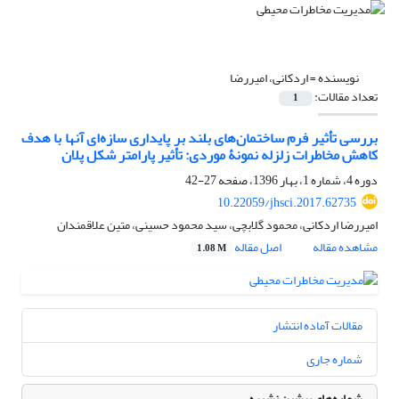
نویسنده =
اردکانی، امیررضا
تعداد مقالات:
1
بررسی تأثیر فرم ساختمان‌های بلند بر پایداری سازه‌ای آنها با هدف
کاهش مخاطرات زلزله نمونۀ موردی: تأثیر پارامتر شکل پلان
دوره 4، شماره 1، بهار 1396، صفحه
27-42
10.22059/jhsci.2017.62735
امیررضا اردکانی، محمود گلابچی، سید محمود حسینی، متین علاقمندان
مشاهده مقاله
اصل مقاله
1.08 M
مقالات آماده انتشار
شماره جاری
شماره‌های پیشین نشریه