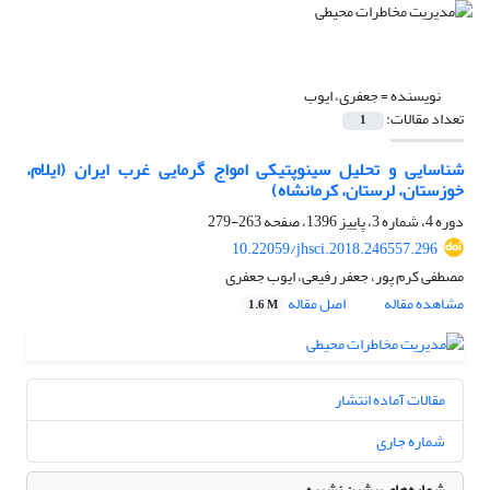
نویسنده =
جعفری، ایوب
تعداد مقالات:
1
شناسایی و تحلیل سینوپتیکی امواج گرمایی غرب ایران (ایلام،
خوزستان، لرستان، کرمانشاه)
دوره 4، شماره 3، پاییز 1396، صفحه
263-279
10.22059/jhsci.2018.246557.296
مصطفی کرم پور، جعفر رفیعی، ایوب جعفری
مشاهده مقاله
اصل مقاله
1.6 M
مقالات آماده انتشار
شماره جاری
شماره‌های پیشین نشریه