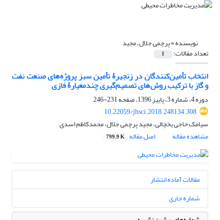
نویسنده =
پرچمی جلال، مجید
تعداد مقالات:
1
انتخاب تأمین‌کنندگان در زنجیرۀ تأمین سبز پروژه‌های صنعت نفت
و گاز با ترکیب روش‌های تصمیم‌گیری چندمعیارۀ فازی
دوره 4، شماره 3، پاییز 1396، صفحه
231-246
10.22059/jhsci.2018.248134.308
سیامک حاجی یخچالی، مجید پرچمی جلال، محمدکاظم اسدی
مشاهده مقاله
اصل مقاله
799.9 K
مقالات آماده انتشار
شماره جاری
شماره‌های پیشین نشریه