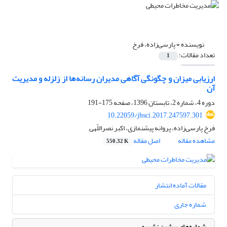
نویسنده =
پارسی‌زاده، فرخ
تعداد مقالات:
1
ارزیابی میزان و چگونگی آگاهی مدیران رسانه‌ها از زلزله و مدیریت
آن
دوره 4، شماره 2، تابستان 1396، صفحه
175-191
10.22059/jhsci.2017.247597.301
فرخ پارسی‌زاده، پروانه پیشنمازی، اکبر نصراللّهی
مشاهده مقاله
اصل مقاله
550.32 K
مقالات آماده انتشار
شماره جاری
شماره‌های پیشین نشریه