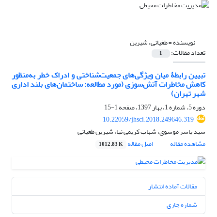
نویسنده =
طغیانی، شیرین
تعداد مقالات:
1
تبیین رابطۀ میان ویژگی‌های جمعیت‌شناختی و ادراک خطر به‌منظور
کاهش مخاطرات آتش‌سوزی (مورد مطالعه: ساختمان‌های بلند اداری
شهر تهران)
دوره 5، شماره 1، بهار 1397، صفحه
1-15
10.22059/jhsci.2018.249646.319
سید یاسر موسوی، شهاب کریمی نیا، شیرین طغیانی
مشاهده مقاله
اصل مقاله
1012.83 K
مقالات آماده انتشار
شماره جاری