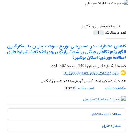
نویسنده =
فهیمی، افشین
تعداد مقالات:
1
کاهش مخاطرات در مسیریابی توزیع سوخت بنزین با به‌کارگیری
الگوریتم تکاملی مبتنی بر شدت پارتو بهبودیافته تحت شرایط فازی
(مطالعۀ موردی: استان بوشهر)
دوره 9، شماره 4، زمستان 1401، صفحه
367-381
10.22059/jhsci.2023.250533.325
حمید شاه بندرزاده، افشین فهیمی، محمد حسین کبگانی
مشاهده مقاله
اصل مقاله
1.37 M
مقالات آماده انتشار
شماره جاری