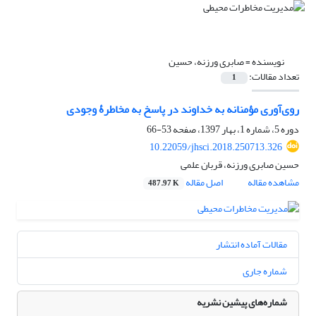
نویسنده =
صابری ورزنه، حسین
تعداد مقالات:
1
روی‌آوری مؤمنانه به خداوند در پاسخ به مخاطرۀ وجودی
دوره 5، شماره 1، بهار 1397، صفحه
53-66
10.22059/jhsci.2018.250713.326
حسین صابری ورزنه، قربان علمی
مشاهده مقاله
اصل مقاله
487.97 K
مقالات آماده انتشار
شماره جاری
شماره‌های پیشین نشریه