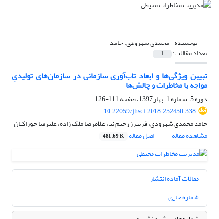
نویسنده =
محمدی شهرودی، حامد
تعداد مقالات:
1
تبیین ویژگی‌ها و ابعاد تاب‌آوری سازمانی در سازمان‌های تولیدیِ
مواجه با مخاطرات و چالش‌ها
دوره 5، شماره 1، بهار 1397، صفحه
111-126
10.22059/jhsci.2018.252450.338
حامد محمدی شهرودی، فریبرز رحیم نیا، غلامرضا ملک زاده، علیرضا خوراکیان
مشاهده مقاله
اصل مقاله
481.69 K
مقالات آماده انتشار
شماره جاری
شماره‌های پیشین نشریه