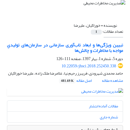
نویسنده =
خوراکیان، علیرضا
تعداد مقالات:
1
تبیین ویژگی‌ها و ابعاد تاب‌آوری سازمانی در سازمان‌های تولیدیِ
مواجه با مخاطرات و چالش‌ها
دوره 5، شماره 1، بهار 1397، صفحه
111-126
10.22059/jhsci.2018.252450.338
حامد محمدی شهرودی، فریبرز رحیم نیا، غلامرضا ملک زاده، علیرضا خوراکیان
مشاهده مقاله
اصل مقاله
481.69 K
مقالات آماده انتشار
شماره جاری
شماره‌های پیشین نشریه