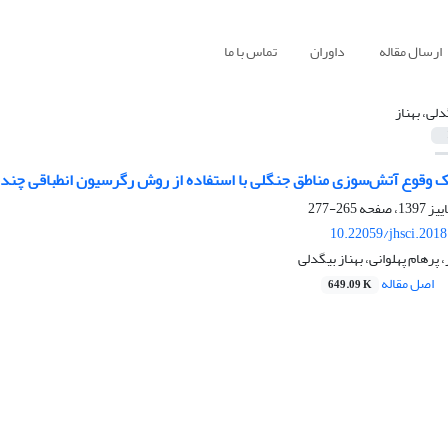
ارسال مقاله
داوران
تماس با ما
دلی، بهناز
 وقوع آتش‌سوزی مناطق جنگلی با استفاده از روش رگرسیون انطباقی چندمت
265-277
10.22059/jhsci.201
 پرهام پهلوانی، بهناز بیگدلی
اصل مقاله
649.09 K