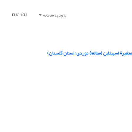
ورود به سامانه
ENGLISH
غیرۀ اسپیلاین (مطالعۀ موردی: استان گلستان)