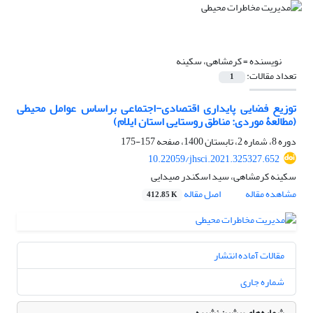
نویسنده =
کرمشاهی، سکینه
تعداد مقالات:
1
توزیع فضایی پایداری اقتصادی-اجتماعی براساس عوامل محیطی
(مطالعۀ موردی: مناطق روستایی استان ایلام)
دوره 8، شماره 2، تابستان 1400، صفحه
157-175
10.22059/jhsci.2021.325327.652
سکینه کرمشاهی، سید اسکندر صیدایی
مشاهده مقاله
اصل مقاله
412.85 K
مقالات آماده انتشار
شماره جاری
شماره‌های پیشین نشریه