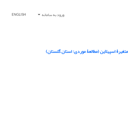
ورود به سامانه
ENGLISH
غیرۀ اسپیلاین (مطالعۀ موردی: استان گلستان)