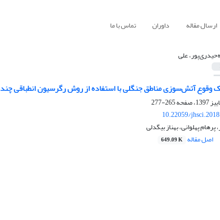
ارسال مقاله
داوران
تماس با ما
‌حیدری‌پور، علی
 وقوع آتش‌سوزی مناطق جنگلی با استفاده از روش رگرسیون انطباقی چندمت
265-277
10.22059/jhsci.201
 پرهام پهلوانی، بهناز بیگدلی
اصل مقاله
649.09 K