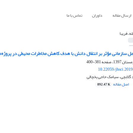
ارسال مقاله
داوران
تماس با ما
ه، فریبا
ل سازمانی مؤثر بر انتقال دانش با هدف کاهش مخاطرات محیطی در پروژه‌ه
381-400
10.22059/jhsci.201
 گلابچی، سیامک حاجی یخچالی
اصل مقاله
892.47 K