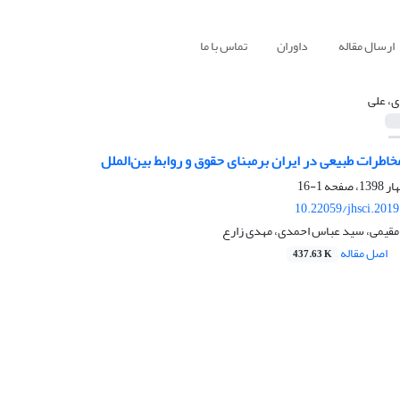
ارسال مقاله
داوران
تماس با ما
، علی
طرات طبیعی در ایران برمبنای حقوق و روابط بین‌الملل
1-16
10.22059/jhsci.201
 مقیمی، سید عباس احمدی، مهدی زارع
اصل مقاله
437.63 K