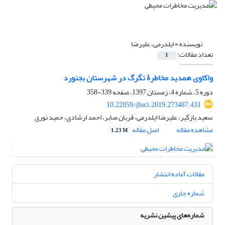
نویسنده =
ایلدرمی، علیرضا
تعداد مقالات:
1
واکاوی همدید مخاطرۀ تگرگ در شهرستان بجنورد
دوره 5، شماره 4، زمستان 1397، صفحه
339-358
10.22059/jhsci.2019.273487.431
سعید بازگیر، علیرضا ایلدرمی، قربان صابر، احمد ارشادی، حمید نوری
مشاهده مقاله
اصل مقاله
1.23 M
مقالات آماده انتشار
شماره جاری
شماره‌های پیشین نشریه