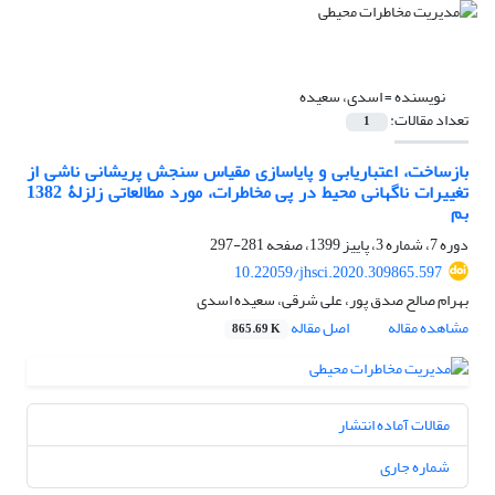
نویسنده =
اسدی، سعیده
تعداد مقالات:
1
بازساخت، اعتباریابی و پایاسازی مقیاس سنجش پریشانی ناشی از
تغییرات ناگهانی محیط در پی مخاطرات، مورد مطالعاتی زلزلۀ 1382
بم
دوره 7، شماره 3، پاییز 1399، صفحه
281-297
10.22059/jhsci.2020.309865.597
بهرام صالح صدق پور، علی شرقی، سعیده اسدی
مشاهده مقاله
اصل مقاله
865.69 K
مقالات آماده انتشار
شماره جاری