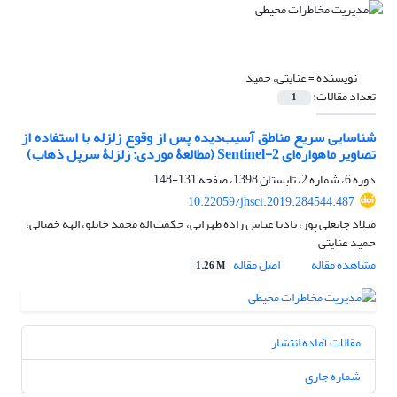
نویسنده =
عنایتی، حمید
تعداد مقالات:
1
شناسایی سریع مناطق آسیب‌دیده پس از وقوع زلزله با استفاده از
تصاویر ماهواره‌ای Sentinel-2 (مطالعۀ موردی: زلزلۀ سرپل ذهاب)
دوره 6، شماره 2، تابستان 1398، صفحه
131-148
10.22059/jhsci.2019.284544.487
میلاد جانعلی پور، نادیا عباس زاده طهرانی، حکمت اله محمد خانلو، الهه خصالی،
حمید عنایتی
مشاهده مقاله
اصل مقاله
1.26 M
مقالات آماده انتشار
شماره جاری