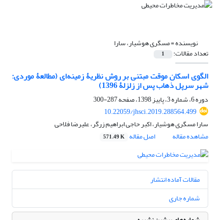
نویسنده =
مسگری هوشیار، سارا
تعداد مقالات:
1
الگوی اسکان موقت مبتنی بر روش نظریۀ زمینه‌ای (مطالعۀ موردی:
شهر سرپل ذهاب پس از زلزلۀ 1396)
دوره 6، شماره 3، پاییز 1398، صفحه
287-300
10.22059/jhsci.2019.288564.499
سارا مسگری هوشیار، اکبر حاجی ابراهیم زرگر، علیرضا فلاحی
مشاهده مقاله
اصل مقاله
571.49 K
مقالات آماده انتشار
شماره جاری
شماره‌های پیشین نشریه