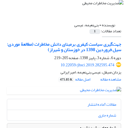
نویسنده =
بنی‌نعیمه، عیسی
تعداد مقالات:
1
جهت‌گیری سیاست کیفری بر‌مبنای دانش مخاطرات (مطالعۀ موردی:
سیل فروردین 1398 در خوزستان و شیراز)
دوره 6، شماره 3، پاییز 1398، صفحه
205-219
10.22059/jhsci.2019.282595.474
یزدان صیقل، عیسی بنی‌نعیمه، امیر ایرانی
مشاهده مقاله
اصل مقاله
475.85 K
مقالات آماده انتشار
شماره جاری
شماره‌های پیشین نشریه