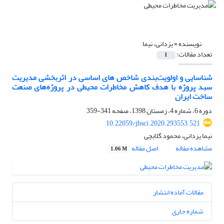
نویسنده =
یزدانی، نیما
تعداد مقالات:
1
شناسایی و اولویت‌بندی شاخص های اساسی در اثربخشی مدیریت
سبد پروژه با هدف کاهش مخاطرات محیطی در پروژه‌های صنعت
ساخت ایران
دوره 6، شماره 4، زمستان 1398، صفحه
341-359
10.22059/jhsci.2020.293553.521
نیما یزدانی، محمود گلابچی
مشاهده مقاله
اصل مقاله
1.06 M
مقالات آماده انتشار
شماره جاری