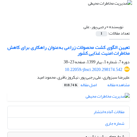
نویسنده =
رجبی پور، علی
تعداد مقالات:
1
تعیین الگوی کشت محصولات زراعی به‌عنوان راهکاری برای کاهش
مخاطرات امنیت غذایی کشور
دوره 7، شماره 1، بهار 1399، صفحه
23-38
10.22059/jhsci.2020.298174.542
علیرضا سبزواری، علی رجبی پور، نیکروز باقری، محمود امید
مشاهده مقاله
اصل مقاله
818.74 K
مقالات آماده انتشار
شماره جاری
شماره‌های پیشین نشریه