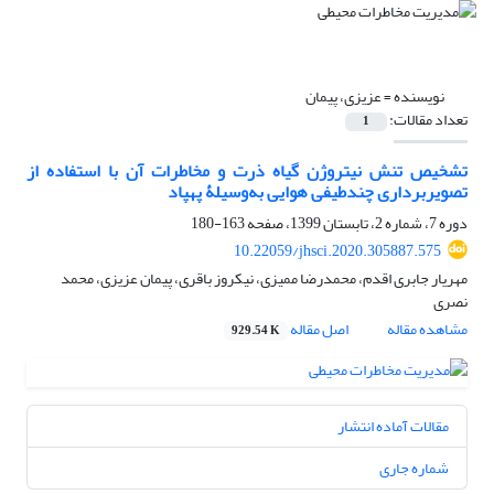
نویسنده =
عزیزی، پیمان
تعداد مقالات:
1
تشخیص تنش نیتروژن گیاه ذرت و مخاطرات آن با استفاده از
تصویربرداری چندطیفی هوایی به‌وسیلۀ پهپاد
دوره 7، شماره 2، تابستان 1399، صفحه
163-180
10.22059/jhsci.2020.305887.575
مهریار جابری اقدم، محمدرضا ممیزی، نیکروز باقری، پیمان عزیزی، محمد
نصری
مشاهده مقاله
اصل مقاله
929.54 K
مقالات آماده انتشار
شماره جاری