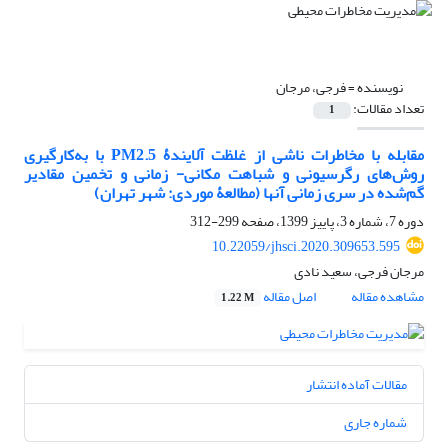
نویسنده =
فرجی، مرجان
تعداد مقالات:
1
مقابله با مخاطرات ناشی از غلظت آلایندۀ PM2.5 با به‌کارگیری
روش‌های رگرسیونی و شباهت مکانی- زمانی و تخمین مقادیر
گم‌شده در سری زمانی آنها (مطالعۀ موردی: شهر تهران)
دوره 7، شماره 3، پاییز 1399، صفحه
299-312
10.22059/jhsci.2020.309653.595
مرجان فرجی، سعید نادی
مشاهده مقاله
اصل مقاله
1.22 M
مقالات آماده انتشار
شماره جاری