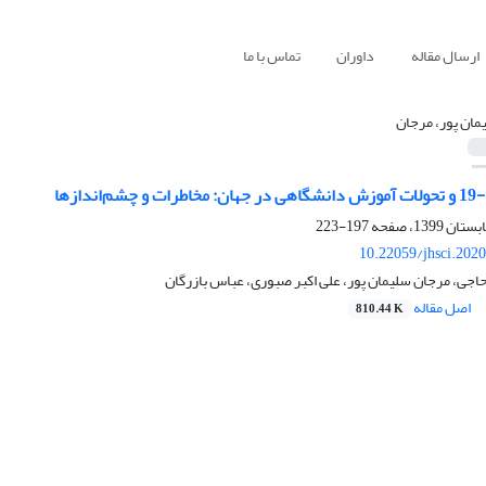
ارسال مقاله
داوران
تماس با ما
مان پور، مرجان
ندازها
197-223
10.22059/jhsci.202
جی، مرجان سلیمان پور، علی اکبر صبوری، عباس بازرگان
اصل مقاله
810.44 K