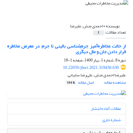
نویسنده =
احمدی منش، علیرضا
تعداد مقالات:
1
از حالت مخاطره‌آمیز جرم‌شناسی بالینی تا جرم در معرض مخاطره
قرار دادن جان و مال دیگری
دوره 8، شماره 1، بهار 1400، صفحه
1-18
10.22059/jhsci.2021.319430.630
علیرضا احمدی منش، علی‌رضا سایبانی
مشاهده مقاله
اصل مقاله
594 K
مقالات آماده انتشار
شماره جاری
شماره‌های پیشین نشریه