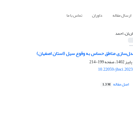
ارسال مقاله
داوران
تماس با ما
ریان، احمد
مدل‌سازی مناطق حساس به وقوع سیل (استان اصفهان)
199-214
10.22059/jhsci.202
اصل مقاله
1.3 M