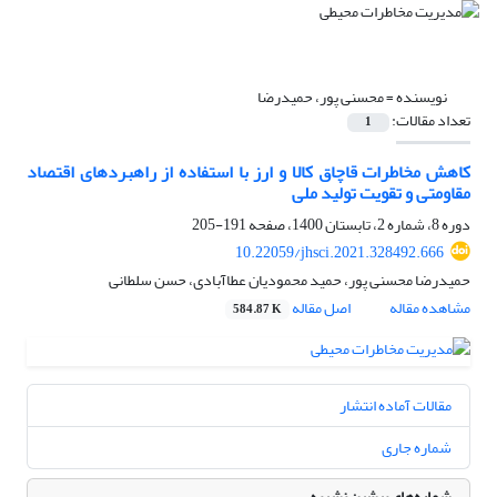
نویسنده =
محسنی پور، حمیدرضا
تعداد مقالات:
1
کاهش مخاطرات قاچاق کالا و ارز با استفاده از راهبردهای اقتصاد
مقاومتی و تقویت تولید ملی
دوره 8، شماره 2، تابستان 1400، صفحه
191-205
10.22059/jhsci.2021.328492.666
حمیدرضا محسنی پور، حمید محمودیان عطاآبادی، حسن سلطانی
مشاهده مقاله
اصل مقاله
584.87 K
مقالات آماده انتشار
شماره جاری
شماره‌های پیشین نشریه