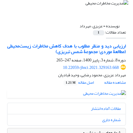
نویسنده =
عزیزی، مهرداد
تعداد مقالات:
1
ارزیابی دید و منظر مطلوب با هدف کاهش مخاطرات زیست‌محیطی
(مطالعۀ موردی: مجموعۀ شمس تبریزی)
دوره 8، شماره 3، پاییز 1400، صفحه
247-265
10.22059/jhsci.2021.329163.668
مهرداد عزیزی، محمود رضایی، وحید قبادیان
مشاهده مقاله
اصل مقاله
1.21 M
مقالات آماده انتشار
شماره جاری
شماره‌های پیشین نشریه