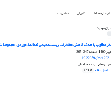
ارسال مقاله
داوران
تماس با ما
دیان، وحید
منظر مطلوب با هدف کاهش مخاطرات زیست‌محیطی (مطالعۀ موردی: مجموعۀ 
247-265
10.22059/jhsci.202
ود رضایی، وحید قبادیان
اصل مقاله
1.21 M