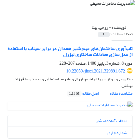
نویسنده =
روحی، بیتا
تعداد مقالات:
1
تاب‌آوری ساختمان‌های مهم شهر همدان در برابر سیلاب با استفاده
از مدل‌سازی معادلات ساختاری لیزرل
دوره 8، شماره 3، پاییز 1400، صفحه
207-228
10.22059/jhsci.2021.329891.672
بیتا روحی، مهناز میرزا ابراهیم طهرانی، علیرضا استعلاجی، محمد رضا فرزاد
بهتاش
مشاهده مقاله
اصل مقاله
1.13 M
مقالات آماده انتشار
شماره جاری