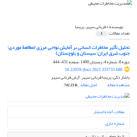
نویسنده =
قربانی سپهر، پریسا
تعداد مقالات:
1
تحلیل تأثیر مخاطرات انسانی بر آمایش نواحی مرزی (مطالعۀ موردی:
جنوب شرق ایران؛ سیستان و بلوچستان)
دوره 8، شماره 4، زمستان 1400، صفحه
431-444
10.22059/jhsci.2022.333733.688
یاشار ذکی، پریسا قربانی سپهر، آرش قربانی سپهر
مشاهده مقاله
اصل مقاله
742.23 K
مقالات آماده انتشار
شماره جاری
شماره‌های پیشین نشریه