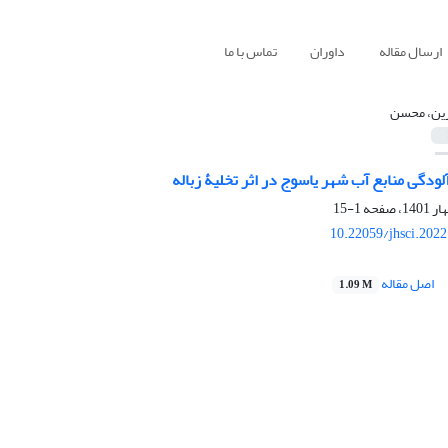
ارسال مقاله
داوران
تماس با ما
ین، محسن
آلودگی منابع آب شهر یاسوج در اثر تخلیۀ زباله
1-15
10.22059/jhsci.202
اصل مقاله
1.09 M