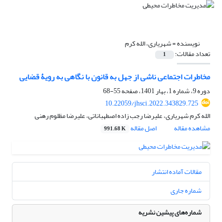
نویسنده =
شهریاری، الله کرم
تعداد مقالات:
1
مخاطرات اجتماعی ناشی از جهل به قانون با نگاهی به رویۀ قضایی
دوره 9، شماره 1، بهار 1401، صفحه
55-68
10.22059/jhsci.2022.343829.725
الله کرم شهریاری، علیرضا رجب زاده اصطهباناتی، علیرضا مظلوم رهنی
مشاهده مقاله
اصل مقاله
991.68 K
مقالات آماده انتشار
شماره جاری
شماره‌های پیشین نشریه