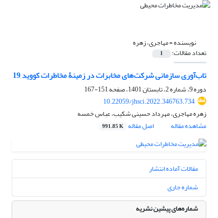
نویسنده =
مهاجری، زهره
تعداد مقالات:
1
تاب‌آوری سازمانی شرکت‌های مخابرات در زمینۀ مخاطرات کووید 19
دوره 9، شماره 2، تابستان 1401، صفحه
151-167
10.22059/jhsci.2022.346763.734
زهره مهاجری، مهرداد حسینی شکیب، عباس خمسه
مشاهده مقاله
اصل مقاله
991.85 K
مقالات آماده انتشار
شماره جاری
شماره‌های پیشین نشریه