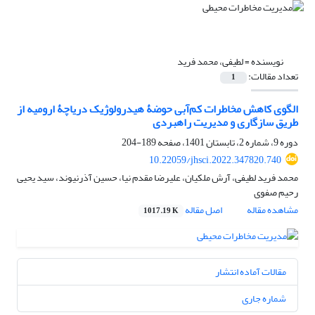
نویسنده =
لطیفی، محمد فرید
تعداد مقالات:
1
الگوی کاهش مخاطرات کم‌آبی حوضۀ هیدرولوژیک دریاچۀ ارومیه از
طریق سازگاری و مدیریت راهبردی
دوره 9، شماره 2، تابستان 1401، صفحه
189-204
10.22059/jhsci.2022.347820.740
محمد فرید لطیفی، آرش ملکیان، علیرضا مقدم نیا، حسین آذرنیوند، سید یحیی
رحیم صفوی
مشاهده مقاله
اصل مقاله
1017.19 K
مقالات آماده انتشار
شماره جاری