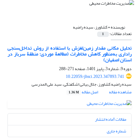
نویسنده =
کشاورز، سیده راضیه
تعداد مقالات:
1
تحلیل مکانی مقدار زمین‌لغزش با استفاده از روش تداخل‌سنجی
راداری به‌منظور کاهش مخاطرات (مطالعۀ موردی: منطقۀ سرباز در
استان اصفهان)
دوره 9، شماره 3، پاییز 1401، صفحه
271-288
10.22059/jhsci.2023.347893.741
سیده راضیه کشاورز، جلال بیاتی اشکفتکی، سید علی المدرسی
مشاهده مقاله
اصل مقاله
1.36 M
مقالات آماده انتشار
شماره جاری