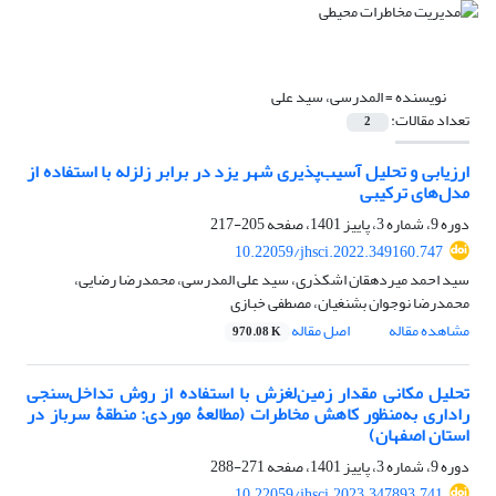
نویسنده =
المدرسی، سید علی
تعداد مقالات:
2
ارزیابی و تحلیل آسیب‌پذیری شهر یزد در برابر زلزله با استفاده از
مدل‌های ترکیبی
دوره 9، شماره 3، پاییز 1401، صفحه
205-217
10.22059/jhsci.2022.349160.747
سید احمد میردهقان اشکذری، سید علی المدرسی، محمدرضا رضایی،
محمدرضا نوجوان بشنغیان، مصطفی خبازی
مشاهده مقاله
اصل مقاله
970.08 K
تحلیل مکانی مقدار زمین‌لغزش با استفاده از روش تداخل‌سنجی
راداری به‌منظور کاهش مخاطرات (مطالعۀ موردی: منطقۀ سرباز در
استان اصفهان)
دوره 9، شماره 3، پاییز 1401، صفحه
271-288
10.22059/jhsci.2023.347893.741