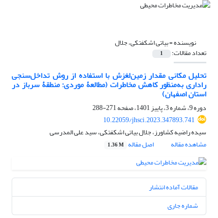
نویسنده =
بیاتی اشکفتکی، جلال
تعداد مقالات:
1
تحلیل مکانی مقدار زمین‌لغزش با استفاده از روش تداخل‌سنجی
راداری به‌منظور کاهش مخاطرات (مطالعۀ موردی: منطقۀ سرباز در
استان اصفهان)
دوره 9، شماره 3، پاییز 1401، صفحه
271-288
10.22059/jhsci.2023.347893.741
سیده راضیه کشاورز، جلال بیاتی اشکفتکی، سید علی المدرسی
مشاهده مقاله
اصل مقاله
1.36 M
مقالات آماده انتشار
شماره جاری