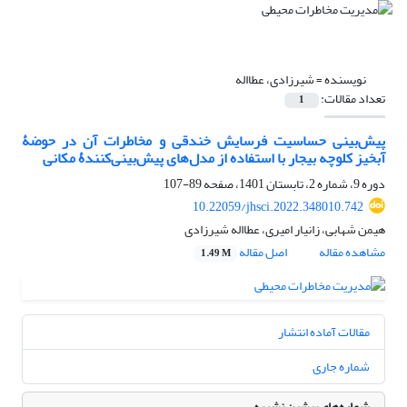
نویسنده =
شیرزادی، عطااله
تعداد مقالات:
1
پیش‌بینی حساسیت فرسایش خندقی و مخاطرات آن در حوضۀ
آبخیز کلوچه بیجار با استفاده از مدل‌های پیش‌بینی‌کنندۀ مکانی
دوره 9، شماره 2، تابستان 1401، صفحه
89-107
10.22059/jhsci.2022.348010.742
هیمن شهابی، زانیار امیری، عطااله شیرزادی
مشاهده مقاله
اصل مقاله
1.49 M
مقالات آماده انتشار
شماره جاری
شماره‌های پیشین نشریه