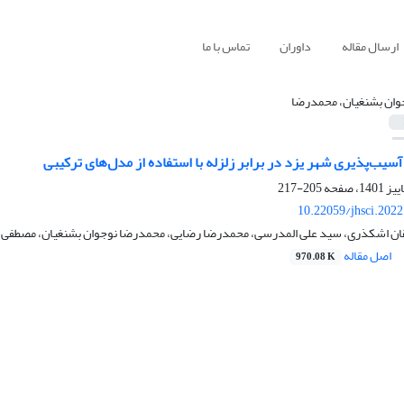
ارسال مقاله
داوران
تماس با ما
وان بشنغیان، محمدرضا
 آسیب‌پذیری شهر یزد در برابر زلزله با استفاده از مدل‌های ترکیبی
205-217
10.22059/jhsci.202
ن اشکذری، سید علی المدرسی، محمدرضا رضایی، محمدرضا نوجوان بشنغیان، مصطفی 
اصل مقاله
970.08 K