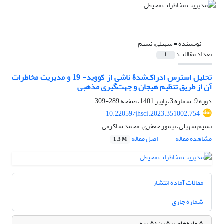
نویسنده =
سهیلی، نسیم
تعداد مقالات:
1
تحلیل استرس ادراک‌شدۀ ناشی از کووید- 19 و مدیریت مخاطرات
آن از طریق تنظیم هیجان و جهت‌گیری مذهبی
دوره 9، شماره 3، پاییز 1401، صفحه
289-309
10.22059/jhsci.2023.351002.754
نسیم سهیلی، تیمور جعفری، محمد شاکرمی
مشاهده مقاله
اصل مقاله
1.3 M
مقالات آماده انتشار
شماره جاری
شماره‌های پیشین نشریه