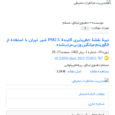
نویسنده =
دهنوی ئیلاق، مسلم
تعداد مقالات:
1
تهیۀ نقشۀ خطرپذیری آلایندۀ PM2.5 شهر تهران با استفاده از
الگوریتم میانگین وزنی مرتب‌شده
دوره 10، شماره 1، بهار 1402، صفحه
15-28
10.22059/jhsci.2023.355953.767
مسلم دهنوی ئیلاق، پرهام پهلوانی
مشاهده مقاله
اصل مقاله
1.59 M
مقالات آماده انتشار
شماره جاری
شماره‌های پیشین نشریه