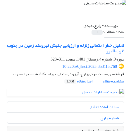
نویسنده =
زارع، مهدی
تعداد مقالات:
1
تحلیل خطر احتمالی زلزله و ارزیابی جنبش نیرومند زمین در جنوب
غرب البرز
دوره 9، شماره 4، زمستان 1401، صفحه
311-323
10.22059/jhsci.2023.353115.760
فرشته پورمحمد، مهدی زارع، آرزو درستیان، بهرام عکاشه، مسعود مجرب
مشاهده مقاله
اصل مقاله
1.3 M
مقالات آماده انتشار
شماره جاری
شماره‌های پیشین نشریه