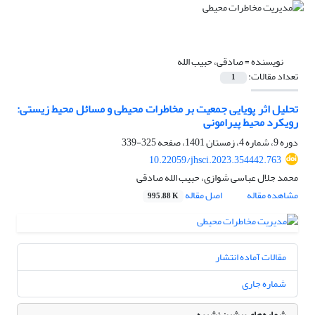
نویسنده =
صادقی، حبیب الله
تعداد مقالات:
1
تحلیل اثر پویایی جمعیت بر مخاطرات محیطی و مسائل محیط زیستی:
رویکرد محیط پیرامونی
دوره 9، شماره 4، زمستان 1401، صفحه
325-339
10.22059/jhsci.2023.354442.763
محمد جلال عباسی شوازی، حبیب الله صادقی
مشاهده مقاله
اصل مقاله
995.88 K
مقالات آماده انتشار
شماره جاری
شماره‌های پیشین نشریه