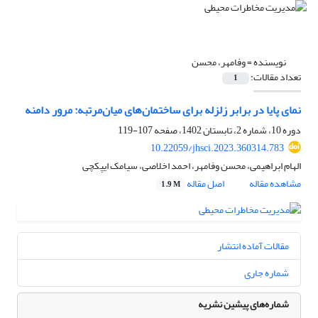
نویسنده =
وفامهر، محسن
تعداد مقالات:
1
نمای پایا در برابر زلزله برای ساختمان‌های میان‌مرتبه: مرور دامنه
دوره 10، شماره 2، تابستان 1402، صفحه
107-119
10.22059/jhsci.2023.360314.783
الهام ابراهیمی، محسن وفامهر، احمد اخلاصی، سیامک ایپکچی
مشاهده مقاله
اصل مقاله
1.9 M
مقالات آماده انتشار
شماره جاری
شماره‌های پیشین نشریه