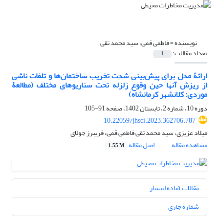
نویسنده =
فاطمی قمی، سید محمد تقی
تعداد مقالات:
1
ارائۀ مدل برای پیش‌بینی شدت تخریب ساختمان‌ها و تلفات ناشی
از ریزش آنها حین وقوع زلزله تحت سناریوهای مختلف (مطالعۀ
موردی: کلانشهر کرمانشاه)
دوره 10، شماره 2، تابستان 1402، صفحه
91-105
10.22059/jhsci.2023.362706.787
میلاد عزیزی، سید محمد تقی فاطمی قمی، فریبرز جولای
مشاهده مقاله
اصل مقاله
1.55 M
مقالات آماده انتشار
شماره جاری